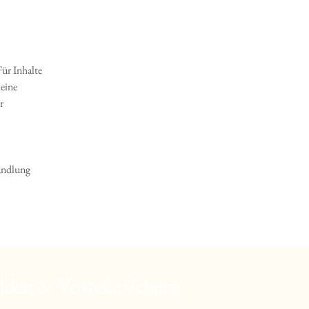
Für Inhalte
 eine
r
andlung
lden & Vorteile sichern