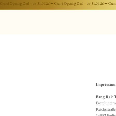
Grand Opening Deal – bis 31.06.26
Impressum
Bang Rak T
Einzelunter
Reichsstraße
14052 Berli