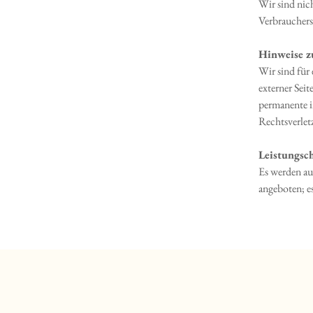
Wir sind nich
Verbrauchers
Hinweise z
Wir sind für 
externer Seit
permanente i
Rechtsverlet
Leistungsc
Es werden au
angeboten; e