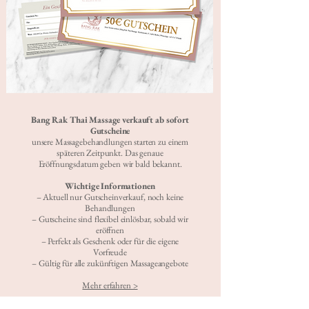
Bang Rak Thai Massage verkauft ab sofort
Gutscheine
unsere Massagebehandlungen starten zu einem
späteren Zeitpunkt. Das genaue
Eröffnungsdatum geben wir bald bekannt.
Wichtige Informationen
– Aktuell nur Gutscheinverkauf, noch keine
Behandlungen
– Gutscheine sind flexibel einlösbar, sobald wir
eröffnen
– Perfekt als Geschenk oder für die eigene
Vorfreude
– Gültig für alle zukünftigen Massageangebote
​Mehr erfahren >