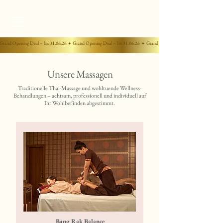
Grand Opening Deal – bis 31.06.26
Unsere Massagen
Traditionelle Thai-Massage und wohltuende Wellness-
Behandlungen – achtsam, professionell und individuell auf
Ihr Wohlbefinden abgestimmt.
Bang Rak Balance