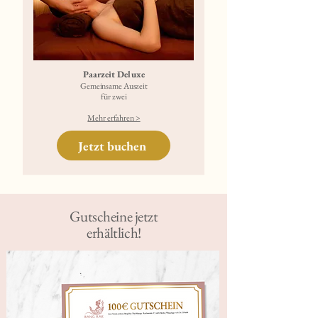
Paarzeit Deluxe
Gemeinsame Auszeit
für zwei
Mehr erfahren >
Jetzt buchen
Gutscheine jetzt
erhältlich!